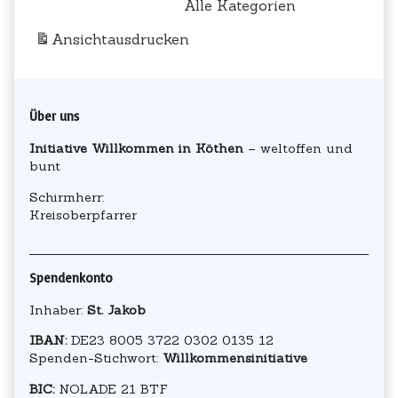
Alle Kategorien
Ansicht
ausdrucken
Primary
Über uns
Sidebar
Initiative Willkommen in Köthen
– weltoffen und
bunt
Schirmherr:
Kreisoberpfarrer
Spendenkonto
Inhaber:
St. Jakob
IBAN:
DE23 8005 3722 0302 0135 12
Spenden-Stichwort:
Willkommensinitiative
BIC:
NOLADE 21 BTF