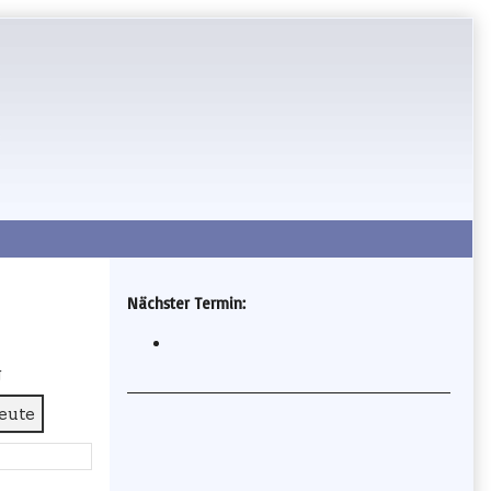
Secondary
Nächster Termin:
Sidebar
g
eute