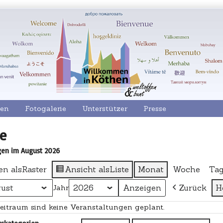
en
Fotogalerie
Unterstützer
Presse
e
gen im August 2026
en als
Raster
Ansicht als
Liste
Monat
Woche
Ta
Zurück
H
Jahr
eitraum sind keine Veranstaltungen geplant.