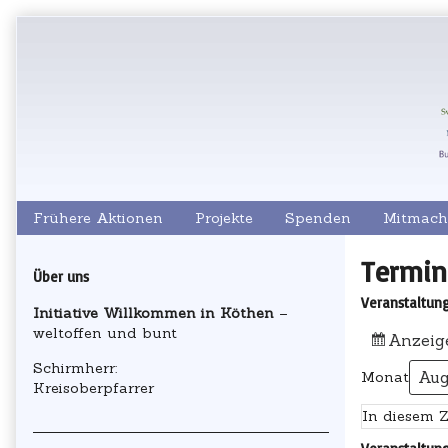
Skip
to
content
Frühere Aktionen
Projekte
Spenden
Mitmach
Primary
Termin
Über uns
Sidebar
Veranstaltun
Initiative Willkommen in Köthen
–
weltoffen und bunt
Anzeig
Schirmherr:
Monat
Kreisoberpfarrer
In diesem Z