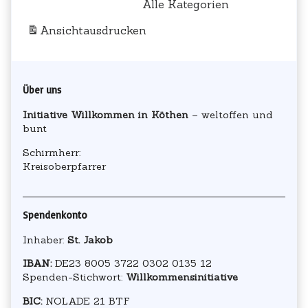
Alle Kategorien
Ansicht
ausdrucken
Primary
Über uns
Sidebar
Initiative Willkommen in Köthen
– weltoffen und
bunt
Schirmherr:
Kreisoberpfarrer
Spendenkonto
Inhaber:
St. Jakob
IBAN:
DE23 8005 3722 0302 0135 12
Spenden-Stichwort:
Willkommensinitiative
BIC:
NOLADE 21 BTF