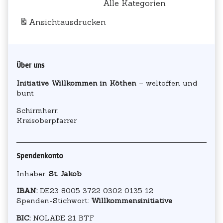
Alle Kategorien
Ansicht
ausdrucken
Primary
Über uns
Sidebar
Initiative Willkommen in Köthen
– weltoffen und
bunt
Schirmherr:
Kreisoberpfarrer
Spendenkonto
Inhaber:
St. Jakob
IBAN:
DE23 8005 3722 0302 0135 12
Spenden-Stichwort:
Willkommensinitiative
BIC:
NOLADE 21 BTF