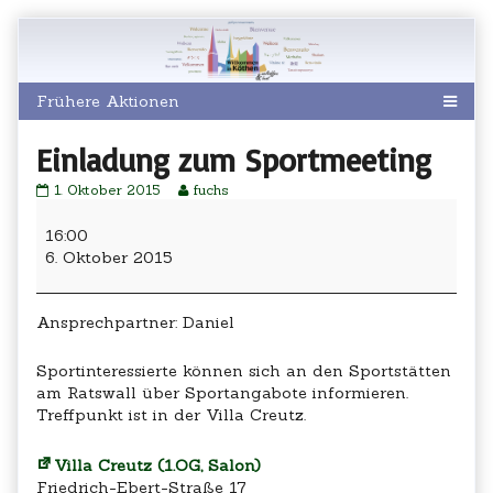
Skip
to
content
Einladung zum Sportmeeting
Einladung
Read
1. Oktober 2015
fuchs
zum
more
Einladung
Sportmeeting
posts
zum
16:00
published
by
Sportmeeting
6. Oktober 2015
on
the
author
of
Einladung
Ansprechpartner: Daniel
zum
Sportmeeting,
Sportinteressierte können sich an den Sportstätten
am Ratswall über Sportangabote informieren.
Treffpunkt ist in der Villa Creutz.
Villa Creutz (1.OG, Salon)
Friedrich-Ebert-Straße 17