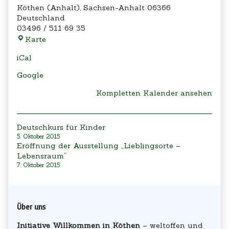
Köthen (Anhalt)
,
Sachsen-Anhalt
06366
Deutschland
03496 / 511 69 35
Villa
Karte
Creutz
iCal
(1.OG,
Salon)
Google
Kompletten Kalender ansehen
Beitragsnavigation
Deutschkurs für Kinder
5. Oktober 2015
Eröffnung der Ausstellung „Lieblingsorte –
Lebensraum“
7. Oktober 2015
Primary
Über uns
Sidebar
Initiative Willkommen in Köthen
– weltoffen und