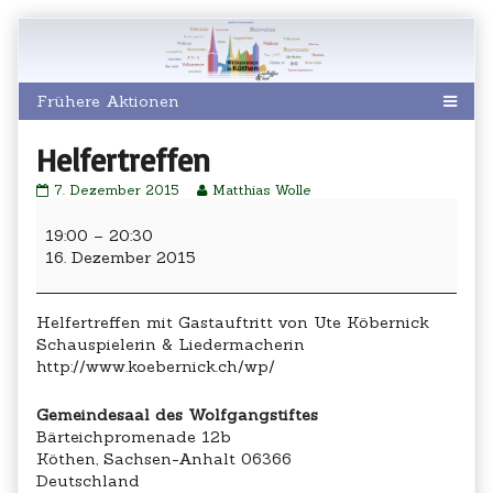
Skip
to
content
Helfertreffen
Helfertreffen
Read
7. Dezember 2015
Matthias Wolle
published
more
Helfertreffen
on
posts
19:00
–
20:30
by
16. Dezember 2015
the
author
of
Helfertreffen,
Helfertreffen mit Gastauftritt von Ute Köbernick
Schauspielerin & Liedermacherin
http://www.koebernick.ch/wp/
Gemeindesaal des Wolfgangstiftes
Bärteichpromenade 12b
Köthen
,
Sachsen-Anhalt
06366
Deutschland