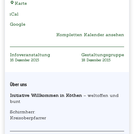
Gemeindesaal
Karte
des
iCal
Wolfgangstiftes
Google
Kompletten Kalender ansehen
Beitragsnavigation
Infoveranstaltung
Gestaltungsgruppe
16. Dezember 2015
18. Dezember 2015
Primary
Über uns
Sidebar
Initiative Willkommen in Köthen
– weltoffen und
bunt
Schirmherr:
Kreisoberpfarrer