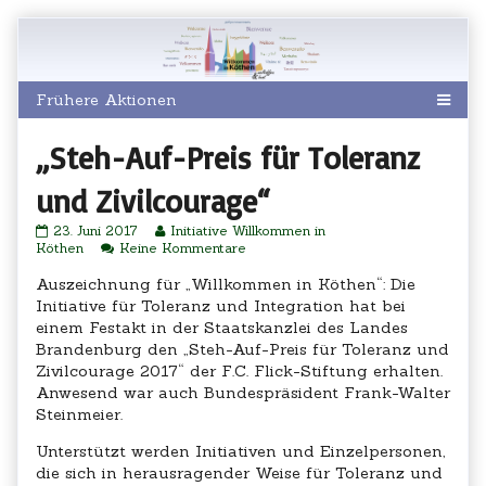
Skip
to
content
„Steh-Auf-Preis für Toleranz
und Zivilcourage“
„Steh-
Read
23. Juni 2017
Initiative Willkommen in
Auf-
more
zu
Köthen
Keine Kommentare
Preis
posts
„Steh-
für
by
Auf-
Auszeichnung für „Willkommen in Köthen“: Die
Toleranz
the
Preis
Initiative für Toleranz und Integration hat bei
und
author
für
einem Festakt in der Staatskanzlei des Landes
Zivilcourage“
of
Toleranz
Brandenburg den „Steh-Auf-Preis für Toleranz und
published
„Steh-
und
on
Auf-
Zivilcourage“
Zivilcourage 2017“ der F.C. Flick-Stiftung erhalten.
Preis
Anwesend war auch Bundespräsident Frank-Walter
für
Steinmeier.
Toleranz
und
Unterstützt werden Initiativen und Einzelpersonen,
Zivilcourage“,
die sich in herausragender Weise für Toleranz und