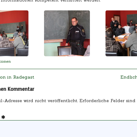
tionen
avigation
Next
on in Radegast
Endlic
post:
inen Kommentar
-Adresse wird nicht veröffentlicht.
Erforderliche Felder sind
r