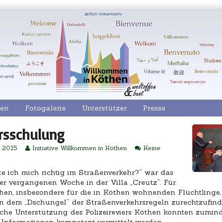
en
Fotogalerie
Unterstützer
Presse
rsschulung
hulung
Read
r 2015
Initiative Willkommen in Köthen
Keine
u
more
erkehrsschulung
posts
by
te ich mich richtig im Straßenverkehr?“ war das
the
r vergangenen Woche in der Villa „Creutz“. Für
author
hen, insbesondere für die in Köthen wohnenden Flüchtlinge, i
of
h in dem „Dschungel“ der Straßenverkehrsregeln zurechtzufin
Verkehrsschulung,
iche Unterstützung des Polizeireviers Köthen konnten zumind
 Informationen kompetent vermittelt werden.