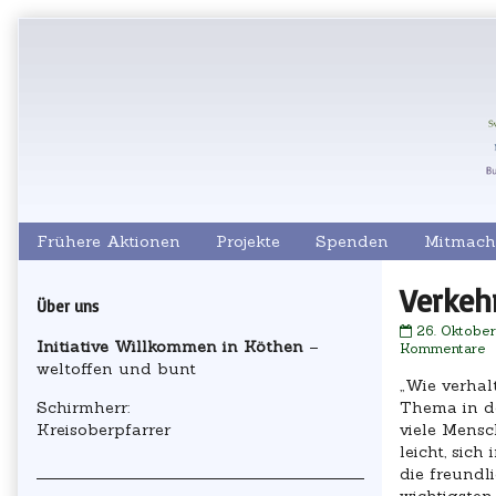
Skip
to
content
Frühere Aktionen
Projekte
Spenden
Mitmach
Primary
Verkeh
Über uns
Verkehrssc
26. Oktobe
Sidebar
Initiative Willkommen in Köthen
–
published
z
Kommentare
on
V
weltoffen und bunt
„Wie verhal
Schirmherr:
Thema in de
Kreisoberpfarrer
viele Mensc
leicht, sic
die freundl
wichtigsten