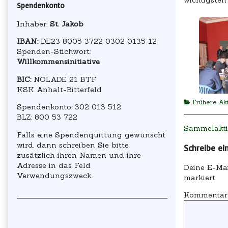
Spendenkonto
Inhaber:
St. Jakob
IBAN:
DE23 8005 3722 0302 0135 12
Spenden-Stichwort:
Willkommensinitiative
BIC:
NOLADE 21 BTF
KSK Anhalt-Bitterfeld
Categories
Frühere Ak
Spendenkonto: 302 013 512
BLZ: 800 53 722
Beitragsn
Previous
Sammelakti
Falls eine Spendenquittung gewünscht
post:
wird, dann schreiben Sie bitte
Schreibe e
zusätzlich ihren Namen und ihre
Adresse in das Feld
Deine E-Mail
Verwendungszweck.
markiert
Kommenta