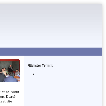
Secondary
Nächster Termin:
Sidebar
st es nicht
den. Durch
est die